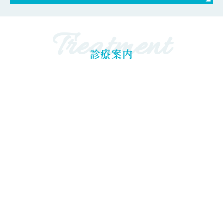
Treatment
診療案内
噛み合わせ・精密補綴
被せ物・詰め物などの補綴物により噛み合わせが乱れる